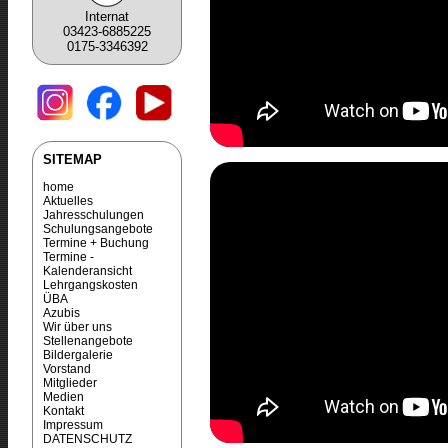
Internat
03423-6885225
0175-3346392
SITEMAP
home
Aktuelles
Jahresschulungen
Schulungsangebote
Termine + Buchung
Termine -
Kalenderansicht
Lehrgangskosten
ÜBA
Azubis
Wir über uns
Stellenangebote
Bildergalerie
Vorstand
Mitglieder
Medien
Kontakt
Impressum
DATENSCHUTZ