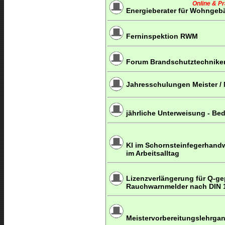
Online & P
Energieberater für Wohngeb
Ferninspektion RWM
Forum Brandschutztechniker
Jahresschulungen Meister / M
jährliche Unterweisung - Be
KI im Schornsteinfegerhandw
im Arbeitsalltag
Lizenzverlängerung für Q-gep
Rauchwarnmelder nach DIN 
Meistervorbereitungslehrgang