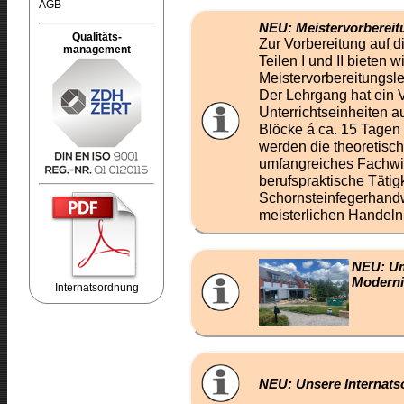
AGB
NEU: Meistervorbereit
Qualitäts-
Zur Vorbereitung auf d
management
Teilen I und II bieten w
Meistervorbereitungsl
Der Lehrgang hat ein
Unterrichtseinheiten a
Blöcke á ca. 15 Tagen
werden die theoretisc
umfangreiches Fachwi
berufspraktische Tätig
Schornsteinfegerhand
meisterlichen Handeln 
NEU:
Um
Moderni
Internatsordnung
NEU: Unsere Internat
Redaktion