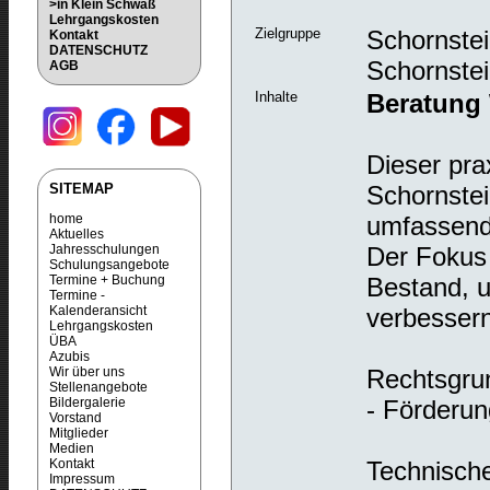
>in Klein Schwaß
Lehrgangskosten
Zielgruppe
Schornstei
Kontakt
DATENSCHUTZ
Schornstei
AGB
Inhalte
Beratung
Dieser pra
SITEMAP
Schornste
home
umfassend
Aktuelles
Jahresschulungen
Der Fokus
Schulungsangebote
Termine + Buchung
Bestand, u
Termine -
Kalenderansicht
verbesser
Lehrgangskosten
ÜBA
Azubis
Wir über uns
Rechtsgrun
Stellenangebote
Bildergalerie
- Förderun
Vorstand
Mitglieder
Medien
Kontakt
Technisch
Impressum