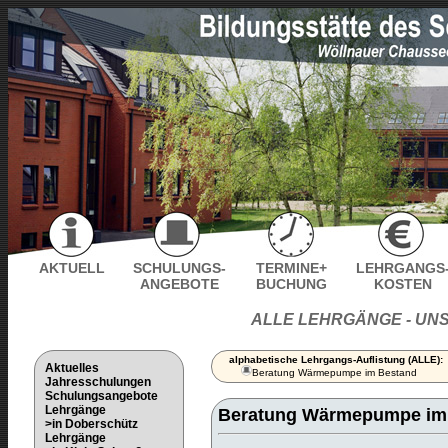
AKTUELL
SCHULUNGS-
TERMINE+
LEHRGANGS
ANGEBOTE
BUCHUNG
KOSTEN
ALLE LEHRGÄNGE - UN
alphabetische Lehrgangs-Auflistung (ALLE):
Aktuelles
Beratung Wärmepumpe im Bestand
Jahresschulungen
Schulungsangebote
Lehrgänge
Beratung Wärmepumpe im
>in Doberschütz
Lehrgänge