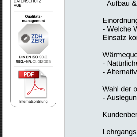
DATENSCHUTZ
- Aufbau 
AGB
Qualitäts-
Einordnun
management
- Welche 
Einsatz 
Wärmequell
- Natürlich
- Alternat
Wahl der 
- Auslegun
Internatsordnung
Kundenber
Lehrgangsu
Redaktion