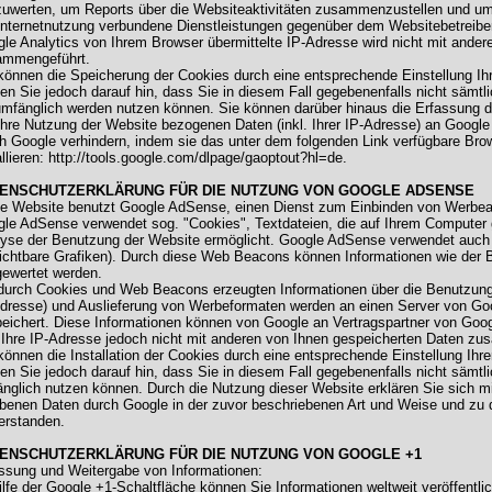
uwerten, um Reports über die Websiteaktivitäten zusammenzustellen und um
Internetnutzung verbundene Dienstleistungen gegenüber dem Websitebetreibe
le Analytics von Ihrem Browser übermittelte IP-Adresse wird nicht mit ande
ammengeführt.
können die Speicherung der Cookies durch eine entsprechende Einstellung Ihr
en Sie jedoch darauf hin, dass Sie in diesem Fall gegebenenfalls nicht sämtl
umfänglich werden nutzen können. Sie können darüber hinaus die Erfassung 
Ihre Nutzung der Website bezogenen Daten (inkl. Ihrer IP-Adresse) an Google
h Google verhindern, indem sie das unter dem folgenden Link verfügbare Bro
allieren: http://tools.google.com/dlpage/gaoptout?hl=de.
ENSCHUTZERKLÄRUNG FÜR DIE NUTZUNG VON GOOGLE ADSENSE
e Website benutzt Google AdSense, einen Dienst zum Einbinden von Werbean
le AdSense verwendet sog. "Cookies", Textdateien, die auf Ihrem Computer 
yse der Benutzung der Website ermöglicht. Google AdSense verwendet auc
ichtbare Grafiken). Durch diese Web Beacons können Informationen wie der 
ewertet werden.
durch Cookies und Web Beacons erzeugten Informationen über die Benutzung d
dresse) und Auslieferung von Werbeformaten werden an einen Server von Goo
eichert. Diese Informationen können von Google an Vertragspartner von Goo
 Ihre IP-Adresse jedoch nicht mit anderen von Ihnen gespeicherten Daten z
können die Installation der Cookies durch eine entsprechende Einstellung Ihre
en Sie jedoch darauf hin, dass Sie in diesem Fall gegebenenfalls nicht sämtl
nglich nutzen können. Durch die Nutzung dieser Website erklären Sie sich mi
benen Daten durch Google in der zuvor beschriebenen Art und Weise und z
erstanden.
ENSCHUTZERKLÄRUNG FÜR DIE NUTZUNG VON GOOGLE +1
ssung und Weitergabe von Informationen:
ilfe der Google +1-Schaltfläche können Sie Informationen weltweit veröffentli