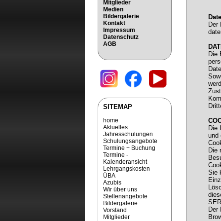
Mitglieder
Medien
Bildergalerie
Dat
Kontakt
Der 
Impressum
date
Datenschutz
AGB
DAT
Die 
pers
Date
Sowe
werd
Zust
Komm
Drit
SITEMAP
home
COO
Aktuelles
Die 
Jahresschulungen
und 
Schulungsangebote
Cook
Termine + Buchung
Die 
Termine -
Besu
Kalenderansicht
Cook
Lehrgangskosten
Sie 
ÜBA
Einz
Azubis
Lösc
Wir über uns
dies
Stellenangebote
SER
Bildergalerie
Der 
Vorstand
Brow
Mitglieder