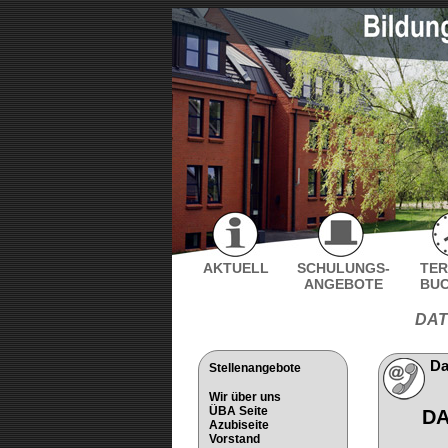
AKTUELL
SCHULUNGS-
TER
ANGEBOTE
BU
DA
Da
Stellenangebote
Wir über uns
ÜBA Seite
D
Azubiseite
Vorstand