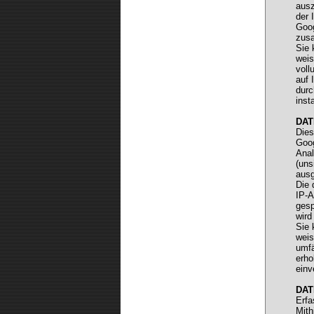
ausz
der 
Goog
Redaktion
zus
Sie 
weis
voll
auf 
durc
inst
DAT
Dies
Goog
Anal
(uns
ausg
Die 
IP-A
gesp
wird
Sie 
weis
umfä
erho
einv
DAT
Erfa
Mith