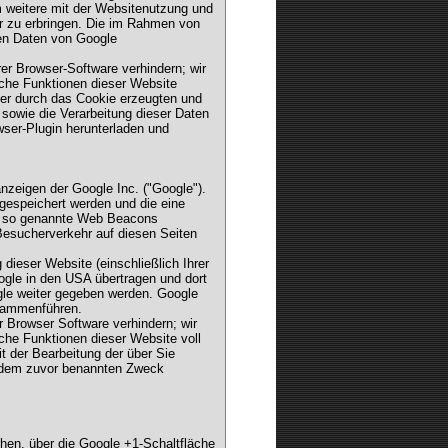
 weitere mit der Websitenutzung und
r zu erbringen. Die im Rahmen von
ren Daten von Google
er Browser-Software verhindern; wir
iche Funktionen dieser Website
der durch das Cookie erzeugten und
 sowie die Verarbeitung dieser Daten
wser-Plugin herunterladen und
zeigen der Google Inc. ("Google").
gespeichert werden und die eine
h so genannte Web Beacons
Besucherverkehr auf diesen Seiten
ieser Website (einschließlich Ihrer
gle in den USA übertragen und dort
gle weiter gegeben werden. Google
usammenführen.
r Browser Software verhindern; wir
iche Funktionen dieser Website voll
t der Bearbeitung der über Sie
u dem zuvor benannten Zweck
chen. über die Google +1-Schaltfläche