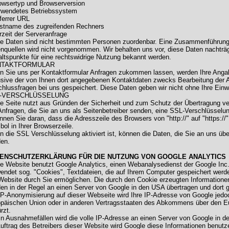
owsertyp und Browserversion
rwendetes Betriebssystem
ferrer URL
stname des zugreifenden Rechners
rzeit der Serveranfrage
e Daten sind nicht bestimmten Personen zuordenbar. Eine Zusammenführung
nquellen wird nicht vorgenommen. Wir behalten uns vor, diese Daten nachträg
ltspunkte für eine rechtswidrige Nutzung bekannt werden.
NTAKTFORMULAR
 Sie uns per Kontaktformular Anfragen zukommen lassen, werden Ihre Anga
usive der von Ihnen dort angegebenen Kontaktdaten zwecks Bearbeitung der A
hlussfragen bei uns gespeichert. Diese Daten geben wir nicht ohne Ihre Einwil
-VERSCHLÜSSELUNG
e Seite nutzt aus Gründen der Sicherheit und zum Schutz der Übertragung vert
Anfragen, die Sie an uns als Seitenbetreiber senden, eine SSL-Verschlüsselu
nnen Sie daran, dass die Adresszeile des Browsers von "http://" auf "https:/
ol in Ihrer Browserzeile.
 die SSL Verschlüsselung aktiviert ist, können die Daten, die Sie an uns über
en.
ENSCHUTZERKLÄRUNG FÜR DIE NUTZUNG VON GOOGLE ANALYTICS
e Website benutzt Google Analytics, einen Webanalysedienst der Google Inc.
endet sog. "Cookies", Textdateien, die auf Ihrem Computer gespeichert werd
Website durch Sie ermöglichen. Die durch den Cookie erzeugten Informatione
en in der Regel an einen Server von Google in den USA übertragen und dort ge
IP-Anonymisierung auf dieser Webseite wird Ihre IP-Adresse von Google jedoc
päischen Union oder in anderen Vertragsstaaten des Abkommens über den E
rzt.
in Ausnahmefällen wird die volle IP-Adresse an einen Server von Google in d
uftrag des Betreibers dieser Website wird Google diese Informationen benut