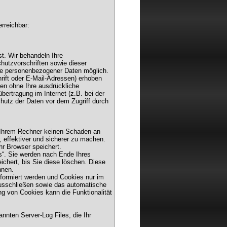
rreichbar:
t. Wir behandeln Ihre
hutzvorschriften sowie dieser
be personenbezogener Daten möglich.
ift oder E-Mail-Adressen) erhoben
rden ohne Ihre ausdrückliche
bertragung im Internet (z.B. bei der
hutz der Daten vor dem Zugriff durch
f Ihrem Rechner keinen Schaden an
, effektiver und sicherer zu machen.
hr Browser speichert.
s“. Sie werden nach Ende Ihres
chert, bis Sie diese löschen. Diese
nnen.
nformiert werden und Cookies nur im
ausschließen sowie das automatische
g von Cookies kann die Funktionalität
nnten Server-Log Files, die Ihr