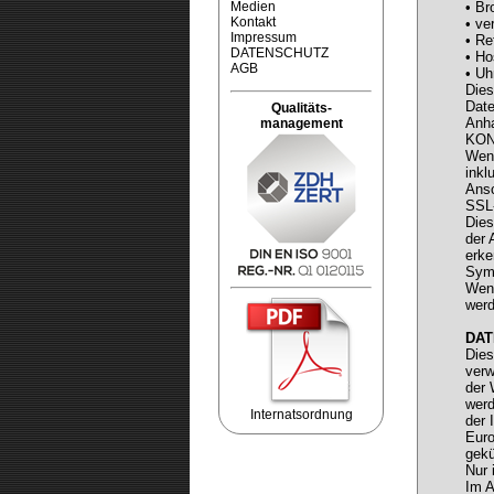
Medien
• Br
Kontakt
• ve
Impressum
• Re
DATENSCHUTZ
• Ho
AGB
• Uh
Dies
Date
Qualitäts-
Anha
management
KO
Wenn
inkl
Ansc
SSL
Dies
der 
erke
Symb
Wenn
werd
DAT
Dies
verw
der 
werd
Internatsordnung
der 
Euro
gekü
Nur 
Im A