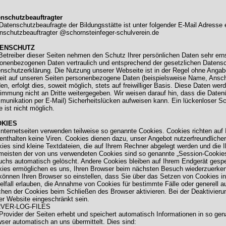
enschutzbeauftragter
Datenschutzbeaufragte der Bildungsstätte ist unter folgender E-Mail Adresse e
nschutzbeauftragter @schornsteinfeger-schulverein.de
ENSCHUTZ
Betreiber dieser Seiten nehmen den Schutz Ihrer persönlichen Daten sehr erns
onenbezogenen Daten vertraulich und entsprechend der gesetzlichen Datensc
nschutzerklärung. Die Nutzung unserer Webseite ist in der Regel ohne Anga
it auf unseren Seiten personenbezogene Daten (beispielsweise Name, Anschr
en, erfolgt dies, soweit möglich, stets auf freiwilliger Basis. Diese Daten we
immung nicht an Dritte weitergegeben. Wir weisen darauf hin, dass die Datenü
unikation per E-Mail) Sicherheitslücken aufweisen kann. Ein lückenloser Sc
te ist nicht möglich.
KIES
Internetseiten verwenden teilweise so genannte Cookies. Cookies richten au
enthalten keine Viren. Cookies dienen dazu, unser Angebot nutzerfreundlicher
ies sind kleine Textdateien, die auf Ihrem Rechner abgelegt werden und die I
meisten der von uns verwendeten Cookies sind so genannte „Session-Cookie
chs automatisch gelöscht. Andere Cookies bleiben auf Ihrem Endgerät gespei
ies ermöglichen es uns, Ihren Browser beim nächsten Besuch wiederzuerke
können Ihren Browser so einstellen, dass Sie über das Setzen von Cookies i
elfall erlauben, die Annahme von Cookies für bestimmte Fälle oder generell 
hen der Cookies beim Schließen des Browser aktivieren. Bei der Deaktivierun
er Website eingeschränkt sein.
VER-LOG-FILES
Provider der Seiten erhebt und speichert automatisch Informationen in so gena
ser automatisch an uns übermittelt. Dies sind: