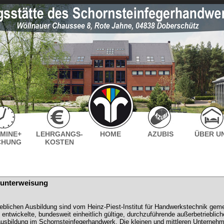
MINE+
LEHRGANGS-
HOME
AZUBIS
ÜBER U
CHUNG
KOSTEN
runterweisung
ieblichen Ausbildung sind vom Heinz-Piest-Institut für Handwerkstechnik g
entwickelte, bundesweit einheitlich gültige, durchzuführende außerbetriebl
usbildung im Schornsteinfegerhandwerk. Die kleinen und mittleren Unternehm