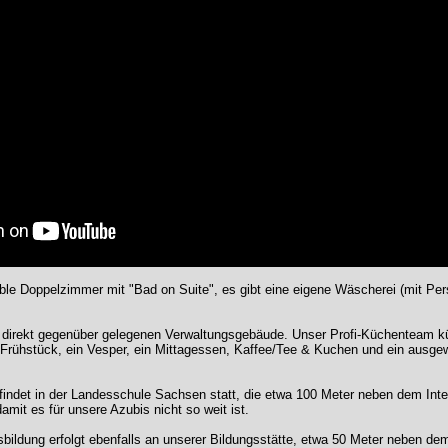
ble Doppelzimmer mit "Bad on Suite", es gibt eine eigene Wäscherei (mit Pers
m direkt gegenüber gelegenen Verwaltungsgebäude. Unser Profi-Küchenteam k
es Frühstück, ein Vesper, ein Mittagessen, Kaffee/Tee & Kuchen und ein aus
t findet in der Landesschule Sachsen statt, die etwa 100 Meter neben dem 
damit es für unsere Azubis nicht so weit ist.
sbildung erfolgt ebenfalls an unserer Bildungsstätte, etwa 50 Meter neben dem