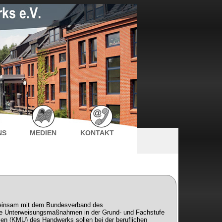
NS
MEDIEN
KONTAKT
emeinsam mit dem Bundesverband des
iche Unterweisungsmaßnahmen in der Grund- und Fachstufe
en (KMU) des Handwerks sollen bei der beruflichen