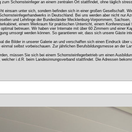
 zum Schornsteinfeger an einem zentralen Ort stattfindet, ohne täglich stress
cht einsam unter sich, sondern befinden sich in einer großen Gesellschaft. W
chornsteinfegerhandwerks in Deutschland. Bei uns werden aber nicht nur Azubi
Gesellen und Lehrlinge der Bundesländer Mecklenburg-Vorpommern, Sachsen,
erkabinet, einem Werkraum für praktischen Unterricht, einem Konferenzsaal f
ptimal betreuen. Wir haben vier Internate mit über 60 Zimmern und einer Ka
gung umsorgt werden können. So garantieren wir, dass sich unsere Gäste int
mal die Bilder in unserer Galerie an und verschaffen sich einen Eindruck üb
 einmal selbst vorbeischauen. Zur jährlichen Berufsbildungsmesse an der Land
rden, müssen Sie sich bei einem Schornsteinfegerbetrieb um einen Ausbild
 welcher i.d.R. beim Landesinnungsverband stattfindet. Die Adressen bekommen