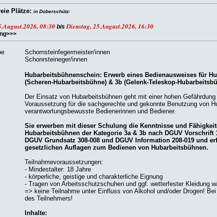
reie Plätze:
in Doberschütz:
5.August.2026, 08:30
Dienstag, 25.August.2026, 16:30
bis
ung>>>
pe
Schornsteinfegermeister/innen
Schonrsteineger/innen
Hubarbeitsbühnenschein: Erwerb eines Bedienausweises für Hu
(Scheren-Hubarbeitsbühne) & 3b (Gelenk-Teleskop-Hubarbeitsb
Der Einsatz von Hubarbeitsbühnen geht mit einer hohen Gefährdung 
Voraussetzung für die sachgerechte und gekonnte Benutzung von Hu
verantwortungsbewusste Bedienerinnen und Bediener.
Sie erwerben mit dieser Schulung die Kenntnisse und Fähigkei
Hubarbeitsbühnen der Kategorie 3a & 3b nach DGUV Vorschrift 1
DGUV Grundsatz 308-008 und DGUV Information 208-019 und erfü
gesetzlichen Auflagen zum Bedienen von Hubarbeitsbühnen.
Teilnahmevoraussetzungen:
- Mindestalter: 18 Jahre
- körperliche, geistige und charakterliche Eignung
- Tragen von Arbeitsschutzschuhen und ggf. wetterfester Kleidung w
=> keine Teilnahme unter Einfluss von Alkohol und/oder Drogen! Bei 
des Teilnehmers!
Inhalte: