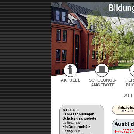
AKTUELL
SCHULUNGS-
TER
ANGEBOTE
BU
ALL
alphabetis
Aktuelles
Ausbil
Jahresschulungen
Schulungsangebote
Lehrgänge
Ausbild
>in Doberschütz
+++NEU
Lehrgänge