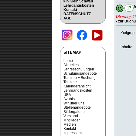
>in Klein Schwaß
Lehrgangskosten
f
17
Kontakt
DATENSCHUTZ
Dienstag, 2
AGB
- zur Buch
Zielgrup
Inhalte
SITEMAP
home
Aktuelles
Jahresschulungen
Schulungsangebote
Termine + Buchung
Termine -
Kalenderansicht
Lehrgangskosten
ÜBA
Azubis
Wir über uns
Stellenangebote
Bildergalerie
Vorstand
Mitglieder
Medien
Kontakt
Impressum