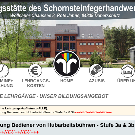
MINE+
LEHRGANGS-
HOME
AZUBIS
ÜBER U
CHUNG
KOSTEN
E LEHRGÄNGE - UNSER BILDUNGSANGEBOT
che Lehrgangs-Auflistung (ALLE):
+++NEU++NEU++NEU+++
dung Bediener von Hubarbeitsbühnen - Stufe 3a & 3b
ung Bediener von Hubarbeitsbühnen - Stufe 3a & 3b
++NEU++NEU+++