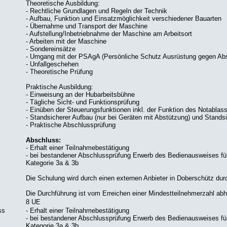
Theoretische Ausbildung:
- Rechtliche Grundlagen und Regeln der Technik
- Aufbau, Funktion und Einsatzmöglichkeit verschiedener Bauarten
- Übernahme und Transport der Maschine
- Aufstellung/Inbetriebnahme der Maschine am Arbeitsort
- Arbeiten mit der Maschine
- Sondereinsätze
- Umgang mit der PSAgA (Persönliche Schutz Ausrüstung gegen Abs
- Unfallgeschehen
- Theoretische Prüfung
Praktische Ausbildung:
- Einweisung an der Hubarbeitsbühne
- Tägliche Sicht- und Funktionsprüfung
- Einüben der Steuerungsfunktionen inkl. der Funktion des Notablas
- Standsicherer Aufbau (nur bei Geräten mit Abstützung) und Stands
- Praktische Abschlussprüfung
Abschluss:
- Erhalt einer Teilnahmebestätigung
- bei bestandener Abschlussprüfung Erwerb des Bedienausweises fü
Kategorie 3a & 3b
Die Schulung wird durch einen externen Anbieter in Doberschütz dur
Die Durchführung ist vom Erreichen einer Mindestteilnehmerzahl abh
8 UE
ss
- Erhalt einer Teilnahmebestätigung
- bei bestandener Abschlussprüfung Erwerb des Bedienausweises fü
Kategorie 3a & 3b