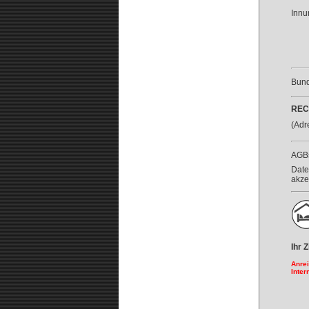
Innu
Bun
REC
(Adr
AGBs
Date
akze
Ihr
Anrei
Inter