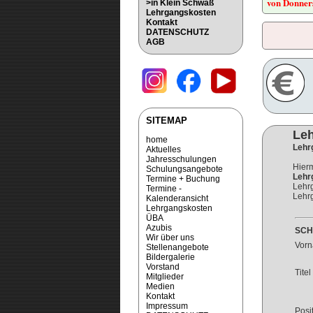
von Donners
>in Klein Schwaß
Lehrgangskosten
Kontakt
DATENSCHUTZ
AGB
SITEMAP
Le
home
Lehr
Aktuelles
Jahresschulungen
Hierm
Schulungsangebote
Lehr
Termine + Buchung
Lehrg
Termine -
Lehrg
Kalenderansicht
Lehrgangskosten
ÜBA
Azubis
SCH
Wir über uns
Vor
Stellenangebote
Bildergalerie
Vorstand
Titel
Mitglieder
Medien
Kontakt
Impressum
Posi