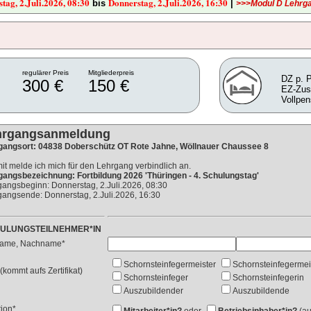
tag, 2.Juli.2026, 08:30
Donnerstag, 2.Juli.2026, 16:30
bis
|
>>>Modul D Lehrg
regulärer Preis
Mitgliederpreis
DZ p. 
300 €
150 €
EZ-Zus
Vollpen
hrgangsanmeldung
gangsort: 04838 Doberschütz OT Rote Jahne, Wöllnauer Chaussee 8
it melde ich mich für den Lehrgang verbindlich an.
gangsbezeichnung: Fortbildung 2026 'Thüringen - 4. Schulungstag'
angsbeginn: Donnerstag, 2.Juli.2026, 08:30
angsende: Donnerstag, 2.Juli.2026, 16:30
ULUNGSTEILNEHMER*IN
name, Nachname*
Schornsteinfegermeister
Schornsteinfegermei
 (kommt aufs Zertifikat)
Schornsteinfeger
Schornsteinfegerin
Auszubildender
Auszubildende
tion*