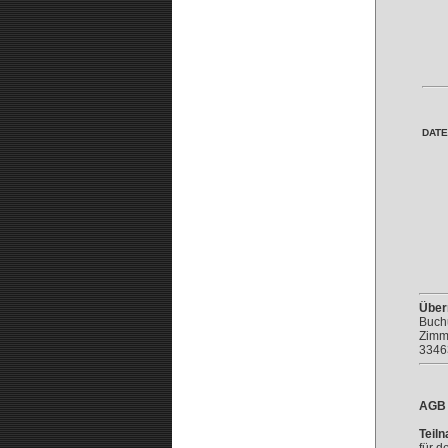
DATE
Über
Buchu
Zimme
3346
AGB
Teil