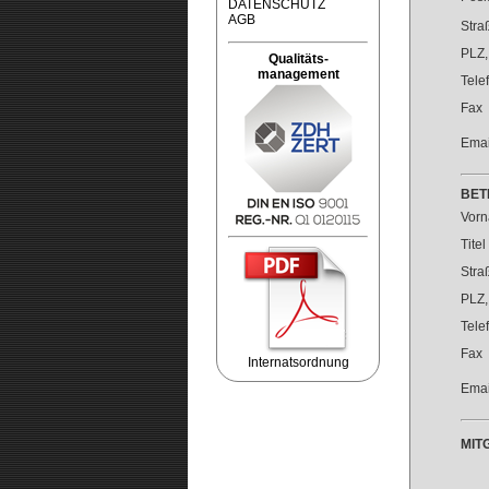
DATENSCHUTZ
AGB
Stra
PLZ,
Qualitäts-
management
Tele
Fax
Emai
BET
Vor
Tite
Stra
PLZ,
Tele
Fax
Internatsordnung
Emai
MIT
Redaktion