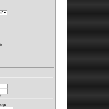
eb
)
htig)