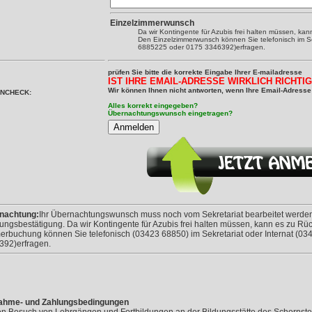
Einzelzimmerwunsch
Da wir Kontingente für Azubis frei halten müssen, kan
Den Einzelzimmerwunsch können Sie telefonisch im Se
6885225 oder 0175 3346392)erfragen.
prüfen Sie bitte die korrekte Eingabe Ihrer E-mailadresse
IST IHRE EMAIL-ADRESSE WIRKLICH RICHTI
Wir können Ihnen nicht antworten, wenn Ihre Email-Adresse 
NCHECK:
Alles korrekt eingegeben?
Übernachtungswunsch eingetragen?
nachtung:
Ihr Übernachtungswunsch muss noch vom Sekretariat bearbeitet werden.
ngsbestätigung. Da wir Kontingente für Azubis frei halten müssen, kann es zu 
rbuchung können Sie telefonisch (03423 68850) im Sekretariat oder Internat (0
392)erfragen.
nahme- und Zahlungsbedingungen