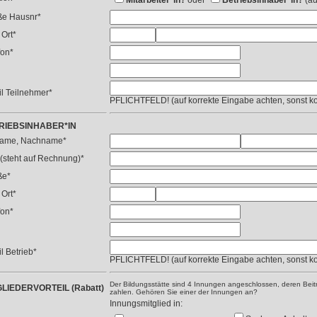
Mitarbeiter*in?
oder
Betriebsinhaber*in?
(au
ße Hausnr*
 Ort*
fon*
l Teilnehmer*
PFLICHTFELD! (auf korrekte Eingabe achten, sonst ko
RIEBSINHABER*IN
name, Nachname*
l (steht auf Rechnung)*
ße*
 Ort*
fon*
l Betrieb*
PFLICHTFELD! (auf korrekte Eingabe achten, sonst ko
Der Bildungsstätte sind 4 Innungen angeschlossen, deren Beit
GLIEDERVORTEIL (Rabatt)
zahlen. Gehören Sie einer der Innungen an?
Innungsmitglied in: