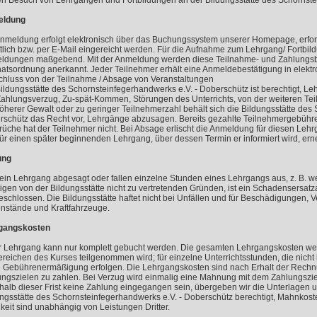
en Besuch von Lehrgängen und Fortbildungen an der Bildungsstätte des Schornst
ldung
Anmeldung erfolgt elektronisch über das Buchungssystem unserer Homepage, erf
ftlich bzw. per E-Mail eingereicht werden. Für die Aufnahme zum Lehrgang/ Fortbil
ldungen maßgebend. Mit der Anmeldung werden diese Teilnahme- und Zahlungsb
natsordnung anerkannt. Jeder Teilnehmer erhält eine Anmeldebestätigung in elektr
chluss von der Teilnahme / Absage von Veranstaltungen
ildungsstätte des Schornsteinfegerhandwerks e.V. - Doberschütz ist berechtigt, L
Zahlungsverzug, Zu-spät-Kommen, Störungen des Unterrichts, von der weiteren Te
öherer Gewalt oder zu geringer Teilnehmerzahl behält sich die Bildungsstätte des
schütz das Recht vor, Lehrgänge abzusagen. Bereits gezahlte Teilnehmergebühre
üche hat der Teilnehmer nicht. Bei Absage erlischt die Anmeldung für diesen Lehrg
für einen später beginnenden Lehrgang, über dessen Termin er informiert wird, er
ung
ein Lehrgang abgesagt oder fallen einzelne Stunden eines Lehrgangs aus, z. B. 
igen von der Bildungsstätte nicht zu vertretenden Gründen, ist ein Schadensersa
schlossen. Die Bildungsstätte haftet nicht bei Unfällen und für Beschädigungen, V
nstände und Kraftfahrzeuge.
gangskosten
r Lehrgang kann nur komplett gebucht werden. Die gesamten Lehrgangskosten wer
ereichen des Kurses teilgenommen wird; für einzelne Unterrichtsstunden, die ni
e Gebührenermäßigung erfolgen. Die Lehrgangskosten sind nach Erhalt der Rech
ngszielen zu zahlen. Bei Verzug wird einmalig eine Mahnung mit dem Zahlungsziel
halb dieser Frist keine Zahlung eingegangen sein, übergeben wir die Unterlagen 
ngsstätte des Schornsteinfegerhandwerks e.V. - Doberschütz berechtigt, Mahnkos
gkeit sind unabhängig von Leistungen Dritter.