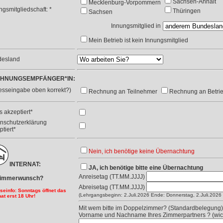
Sachsen-Anhalt
Mecklenburg-Vorpommern
ngsmitgliedschaft: *
Thüringen
Sachsen
Innungsmitglied in
Mein Betrieb ist kein Innungsmitglied
desland
HNUNGSEMPFÄNGER*IN:
esseingabe oben korrekt?)
Rechnung an Teilnehmer
Rechnung an Betri
 akzeptiert*
nschutzerklärung
ptiert*
Nein, ich benötige keine Übernachtung
INTERNAT:
JA, ich benötige bitte eine Übernachtung
Anreisetag (TT.MM.JJJJ)
 Zimmerwunsch?
Abreisetag (TT.MM.JJJJ)
seinfo: Sonntags öffnet das
(Lehrgangsbeginn: 2.Juli.2026 Ende: Donnerstag, 2.Juli.2026 
nat erst 18 Uhr!
Mit wem bitte im Doppelzimmer? (Standardbelegung)
Vorname und Nachname Ihres Zimmerpartners ? (wic