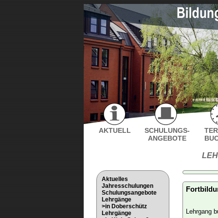
AKTUELL
SCHULUNGS-
TER
ANGEBOTE
BU
LE
Aktuelles
Jahresschulungen
Fortbildu
Schulungsangebote
Lehrgänge
>in Doberschütz
Lehrgang bu
Lehrgänge