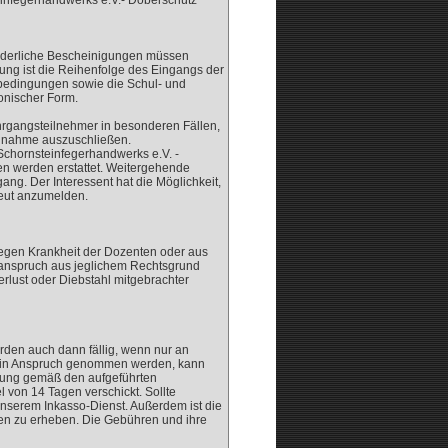
einfegerhandwerks e.V.- Doberschütz
orderliche Bescheinigungen müssen
dung ist die Reihenfolge des Eingangs der
edingungen sowie die Schul- und
onischer Form.
ehrgangsteilnehmer in besonderen Fällen,
ilnahme auszuschließen.
 Schornsteinfegerhandwerks e.V. -
n werden erstattet. Weitergehende
ang. Der Interessent hat die Möglichkeit,
neut anzumelden.
wegen Krankheit der Dozenten oder aus
tzanspruch aus jeglichem Rechtsgrund
erlust oder Diebstahl mitgebrachter
den auch dann fällig, wenn nur an
cht in Anspruch genommen werden, kann
nung gemäß den aufgeführten
 von 14 Tagen verschickt. Sollte
unserem Inkasso-Dienst. Außerdem ist die
ten zu erheben. Die Gebühren und ihre