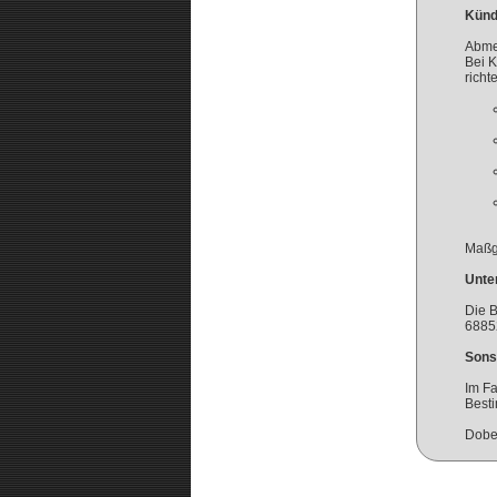
Künd
Abmel
Bei 
richt
Maßg
Unte
Die B
68852
Sons
Im Fa
Best
Dobe