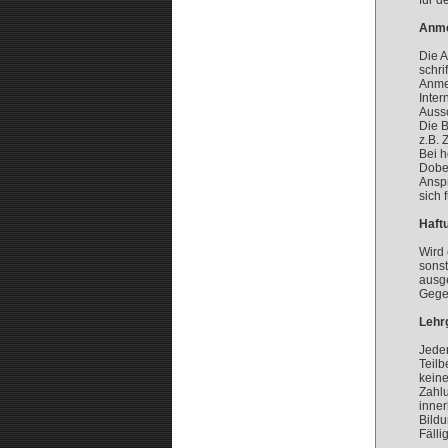
für d
Anme
Die 
schri
Anme
Inter
Auss
Die B
z.B. 
Bei h
Dober
Anspr
sich 
Haft
Wird 
sonst
ausge
Gege
Lehr
Jede
Teilb
kein
Zahlu
inner
Bildu
Fälli