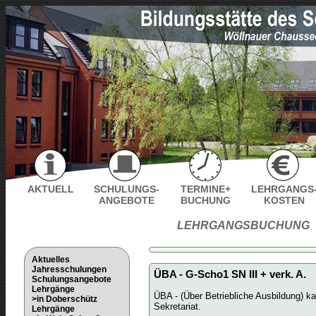
AKTUELL
SCHULUNGS-
TERMINE+
LEHRGANGS
ANGEBOTE
BUCHUNG
KOSTEN
LEHRGANGSBUCHUNG
Aktuelles
Jahresschulungen
ÜBA - G-Scho1 SN III + verk. A.
Schulungsangebote
Lehrgänge
ÜBA - (Über Betriebliche Ausbildung) k
>in Doberschütz
Sekretariat.
Lehrgänge