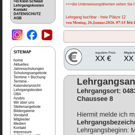
>in Klein Schwaß
>>>die Unterweisungsthemen sehen Sie h
Lehrgangskosten
Kontakt
DATENSCHUTZ
Lehrgang buchbar - freie Plätze 12
AGB
von Montag, 26.Januar.2026, 07:15
bis
SITEMAP
regulärer Preis
Mitglied
XX €
XX
home
Aktuelles
Jahresschulungen
Schulungsangebote
Termine + Buchung
Lehrgangsa
Termine -
Kalenderansicht
Lehrgangsort: 048
Lehrgangskosten
ÜBA
Chaussee 8
Azubis
Wir über uns
Stellenangebote
Bildergalerie
Hiermit melde ich m
Vorstand
Mitglieder
Lehrgangsbezeichn
Medien
Kontakt
Lehrgangsbeginn: M
Impressum