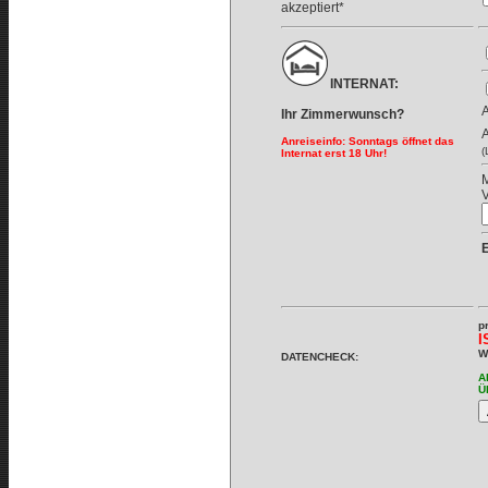
akzeptiert*
INTERNAT:
A
Ihr Zimmerwunsch?
A
Anreiseinfo: Sonntags öffnet das
(
Internat erst 18 Uhr!
M
V
p
I
W
DATENCHECK:
A
Ü