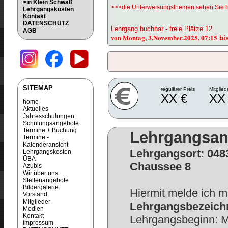
>in Klein Schwaß
>>>die Unterweisungsthemen sehen Sie h
Lehrgangskosten
Kontakt
DATENSCHUTZ
Lehrgang buchbar - freie Plätze 12
AGB
von Montag, 3.November.2025, 07:15
bi
SITEMAP
regulärer Preis
Mitglied
XX €
XX
home
Aktuelles
Jahresschulungen
Schulungsangebote
Termine + Buchung
Lehrgangsa
Termine -
Kalenderansicht
Lehrgangsort: 048
Lehrgangskosten
ÜBA
Chaussee 8
Azubis
Wir über uns
Stellenangebote
Bildergalerie
Hiermit melde ich m
Vorstand
Mitglieder
Lehrgangsbezeichn
Medien
Kontakt
Lehrgangsbeginn: M
Impressum