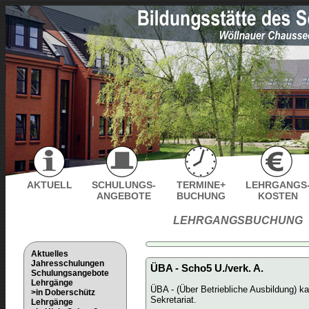
AKTUELL
SCHULUNGS-
TERMINE+
LEHRGANGS
ANGEBOTE
BUCHUNG
KOSTEN
LEHRGANGSBUCHUNG
Aktuelles
Jahresschulungen
ÜBA - Scho5 U./verk. A.
Schulungsangebote
Lehrgänge
ÜBA - (Über Betriebliche Ausbildung) k
>in Doberschütz
Sekretariat.
Lehrgänge