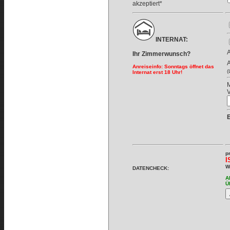
akzeptiert*
INTERNAT:
A
Ihr Zimmerwunsch?
A
Anreiseinfo: Sonntags öffnet das
(
Internat erst 18 Uhr!
M
V
p
I
W
DATENCHECK:
A
Ü