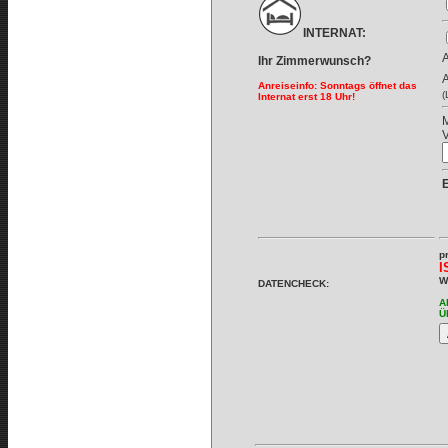
INTERNAT:
A
Ihr Zimmerwunsch?
A
Anreiseinfo: Sonntags öffnet das
(
Internat erst 18 Uhr!
M
V
p
I
W
DATENCHECK:
A
Ü