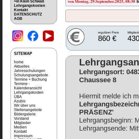
von Montag, 29.September.2025, 08:30
>in Klein Schwaß
b
Lehrgangskosten
Kontakt
DATENSCHUTZ
AGB
regulärer Preis
Mitglied
860 €
430
SITEMAP
Lehrgangsa
home
Aktuelles
Lehrgangsort: 048
Jahresschulungen
Schulungsangebote
Chaussee 8
Termine + Buchung
Termine -
Kalenderansicht
Lehrgangskosten
Hiermit melde ich m
ÜBA
Azubis
Lehrgangsbezeichn
Wir über uns
Stellenangebote
PRÄSENZ'
Bildergalerie
Vorstand
Lehrgangsbeginn: M
Mitglieder
Lehrgangsende: Mit
Medien
Kontakt
Impressum