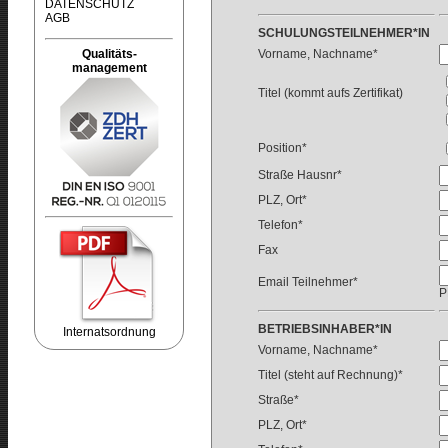
DATENSCHUTZ
AGB
SCHULUNGSTEILNEHMER*IN
Qualitäts-
Vorname, Nachname*
management
Titel (kommt aufs Zertifikat)
Position*
Straße Hausnr*
PLZ, Ort*
Telefon*
Fax
Email Teilnehmer*
P
BETRIEBSINHABER*IN
Internatsordnung
Vorname, Nachname*
Titel (steht auf Rechnung)*
Straße*
PLZ, Ort*
Redaktion